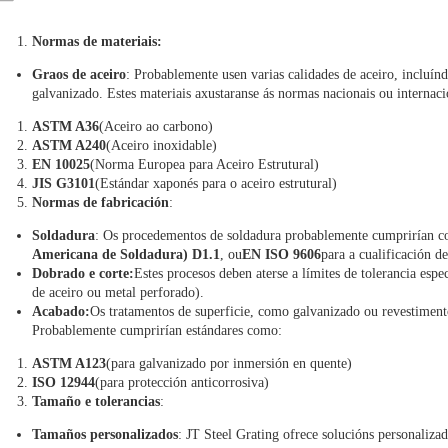
Normas de materiais:
Graos de aceiro
: Probablemente usen varias calidades de aceiro, incluínd
galvanizado. Estes materiais axustaranse ás normas nacionais ou internac
ASTM A36
(Aceiro ao carbono)
ASTM A240
(Aceiro inoxidable)
EN 10025
(Norma Europea para Aceiro Estrutural)
JIS G3101
(Estándar xaponés para o aceiro estrutural)
Normas de fabricación
:
Soldadura
: Os procedementos de soldadura probablemente cumprirían c
Americana de Soldadura) D1.1
, ou
EN ISO 9606
para a cualificación de
Dobrado e corte:
Estes procesos deben aterse a límites de tolerancia espe
de aceiro ou metal perforado).
Acabado:
Os tratamentos de superficie, como galvanizado ou revestimento
Probablemente cumprirían estándares como:
ASTM A123
(para galvanizado por inmersión en quente)
ISO 12944
(para protección anticorrosiva)
Tamaño e tolerancias
:
Tamaños personalizados
: JT Steel Grating ofrece solucións personalizad