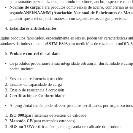
para tamaños personalizados, incluíndo lonxitude, ancho, espesor e capac
Normas de carga
: Para produtos como reixas de aceiro, cumprirían as es
segundo
ANSI/NAAMM (Asociación Nacional de Fabricantes de Metale
garantir que a reixa poida manexar con seguridade as cargas previstas.
Estándares antideslizantes
:
lgúns produtos fabricados, especialmente as reixas, poden ter características ant
stándares da industria como
ASTM E303
para medicións de rozamento ou
DIN 5
Probas e control de calidade
:
Os produtos probaríanse a súa integridade estrutural, durabilidade e cump
poden incluír:
Ensaios de resistencia á tracción
Ensaios de capacidade de carga
Ensaio de resistencia á corrosión
Certificacións e Conformidade
:
Anping Jintai tamén pode ofrecer produtos certificados por organización
ISO 9001
para sistemas de xestión da calidade
Marcado CE
(para mercados europeos)
SGS ou TUV
certificacións para a garantía de calidade do produto