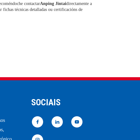
 recoméndoche contactar
Anping Jintai
directamente a
r fichas técnicas detalladas ou certificacións de
SOCIAIS
sos
os,
trónico