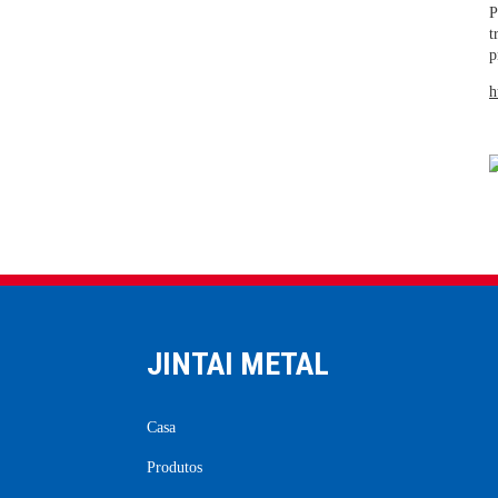
Requisitos do proceso para a
P
reixa de aceiro galvanizado
t
por inmersión en quente
p
h
JINTAI METAL
Casa
Produtos