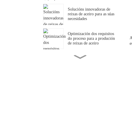
Solucións innovadoras de
reixas de aceiro para as súas
necesidades
Optimización dos requisitos
A
do proceso para a produción
de reixas de aceiro
e
Introdución á reixa de aceiro
galvanizado en quente
explicada
Que é a reixa de aceiro
galvanizado en quente?
Fabricante de reixas de aceiro
galvanizadas en quente