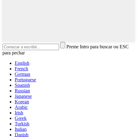
Preme Intro para buscar ou ESC
para pechar
English
French
German
Portuguese
Spanish
Russian
Japanese
Korean
Arabic
Irish
Greek
Turkish
Italian
Danish