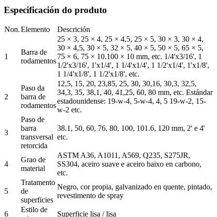
Especificación do produto
Non.
Elemento
Descrición
25 × 3, 25 × 4, 25 × 4,5, 25 × 5, 30 × 3, 30 × 4,
30 × 4,5, 30 × 5, 32 × 5, 40 × 5, 50 × 5, 65 × 5,
Barra de
1
75 × 6, 75 × 10.100 × 10 mm, etc. 1/4'x3/16', 1
rodamentos
1/2'x3/16', 1'x1/4', 1 1/4'x1/4', 1 1/2'x1/4', 1'x1/8',
1 1/4'x1/8', 1 1/2'x1/8', etc.
12,5, 15, 20, 23,85, 25, 30, 30,16, 30,3, 32,5,
Paso da
34,3, 35, 38,1, 40, 41,25, 60, 80 mm, etc. Estándar
2
barra de
estadounidense: 19-w-4, 5-w-4, 4, 5 19-w-2, 15-
rodamentos
w-2 etc.
Paso de
barra
38.1, 50, 60, 76, 80, 100, 101.6, 120 mm, 2' e 4'
3
transversal
etc.
retorcida
ASTM A36, A1011, A569, Q235, S275JR,
Grao de
4
SS304, aceiro suave e aceiro baixo en carbono,
material
etc.
Tratamento
Negro, cor propia, galvanizado en quente, pintado,
5
de
revestimento de spray
superficies
Estilo de
6
Superficie lisa / lisa