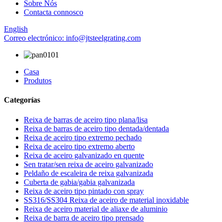
Sobre Nós
Contacta connosco
English
Correo electrónico: info@jtsteelgrating.com
Casa
Produtos
Categorías
Reixa de barras de aceiro tipo plana/lisa
Reixa de barras de aceiro tipo dentada/dentada
Reixa de aceiro tipo extremo pechado
Reixa de aceiro tipo extremo aberto
Reixa de aceiro galvanizado en quente
Sen tratar/sen reixa de aceiro galvanizado
Peldaño de escaleira de reixa galvanizada
Cuberta de gabia/gabia galvanizada
Reixa de aceiro tipo pintado con spray
SS316/SS304 Reixa de aceiro de material inoxidable
Reixa de aceiro material de aliaxe de aluminio
Reixa de barra de aceiro tipo prensado