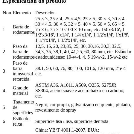
Especificación do produto
Non.
Elemento
Descrición
25 × 3, 25 × 4, 25 × 4,5, 25 × 5, 30 × 3, 30 × 4,
30 × 4,5, 30 × 5, 32 × 5, 40 × 5, 50 × 5, 65 × 5,
Barra de
1
75 × 6, 75 × 10.100 × 10 mm, etc. 1/4'x3/16', 1
rodamentos
1/2'x3/16', 1'x1/4', 1 1/4'x1/4', 1 1/2'x1/4', 1'x1/8',
1 1/4'x1/8', 1 1/2'x1/8', etc.
Paso da
12,5, 15, 20, 23,85, 25, 30, 30,16, 30,3, 32,5,
2
barra de
34,3, 35, 38,1, 40, 41,25, 60, 80 mm, etc. Estándar
rodamentos
estadounidense: 19-w-4, 4, 5 19-w-2, 15-w-2 etc.
Paso de
barra
38.1, 50, 60, 76, 80, 100, 101.6, 120 mm, 2' e 4'
3
transversal
etc.
retorcida
ASTM A36, A1011, A569, Q235, S275JR,
Grao de
4
SS304, aceiro suave e aceiro baixo en carbono,
material
etc.
Tratamento
Negro, cor propia, galvanizado en quente, pintado,
5
de
revestimento de spray
superficies
Estilo de
6
Superficie lisa / lisa, superficie dentada
reixa
China: YB/T 4001.1-2007, EUA: