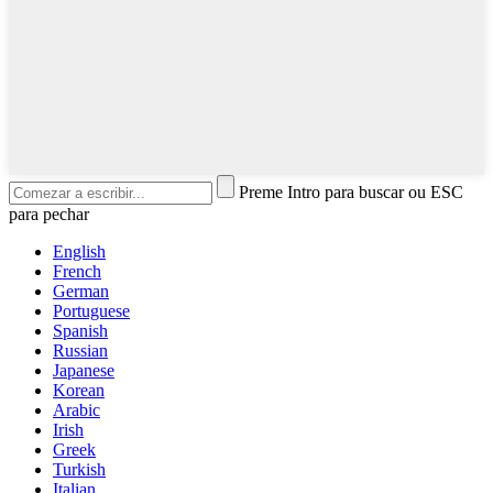
Preme Intro para buscar ou ESC
para pechar
English
French
German
Portuguese
Spanish
Russian
Japanese
Korean
Arabic
Irish
Greek
Turkish
Italian