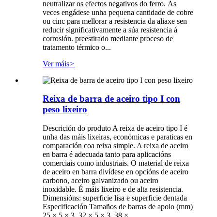
neutralizar os efectos negativos do ferro. Ás
veces engádese unha pequena cantidade de cobre
ou cinc para mellorar a resistencia da aliaxe sen
reducir significativamente a súa resistencia á
corrosión. preestirado mediante proceso de
tratamento térmico o...
Ver máis
>
Reixa de barra de aceiro tipo I con
peso lixeiro
Descrición do produto A reixa de aceiro tipo I é
unha das máis lixeiras, económicas e paraticas en
comparación coa reixa simple. A reixa de aceiro
en barra é adecuada tanto para aplicacións
comerciais como industriais. O material de reixa
de aceiro en barra divídese en opcións de aceiro
carbono, aceiro galvanizado ou aceiro
inoxidable. É máis lixeiro e de alta resistencia.
Dimensións: superficie lisa e superficie dentada
Especificación Tamaños de barras de apoio (mm)
25 × 5 × 3, 32 × 5 × 3, 38 ×...