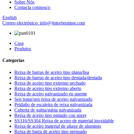
Sobre Nós
Contacta connosco
English
Correo electrónico: info@jtsteelgrating.com
Casa
Produtos
Categorías
Reixa de barras de aceiro tipo plana/lisa
Reixa de barras de aceiro tipo dentada/dentada
Reixa de aceiro tipo extremo pechado
Reixa de aceiro tipo extremo aberto
Reixa de aceiro galvanizado en quente
Sen tratar/sen reixa de aceiro galvanizado
Peldaño de escaleira de reixa galvanizada
Cuberta de gabia/gabia galvanizada
Reixa de aceiro tipo pintado con spray
SS316/SS304 Reixa de aceiro de material inoxidable
Reixa de aceiro material de aliaxe de aluminio
Reixa de barra de aceiro tipo prensado