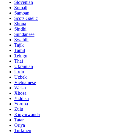
Slovenian
Somali
Samoan
Scots Gaelic
Shona
Sindhi
Sundanese
Swahili
Tajik
Tamil
Telugu
Thai
Ukrainian
Urdu
Uzbek
Vietnamese
Welsh
Xhosa
Yiddish
Yoruba
Zulu
Kinyarwanda
Tatar
Oriya
Turkmen