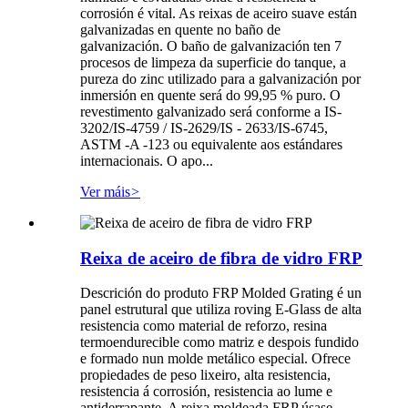
corrosión é vital. As reixas de aceiro suave están
galvanizadas en quente no baño de
galvanización. O baño de galvanización ten 7
procesos de limpeza da superficie do tanque, a
pureza do zinc utilizado para a galvanización por
inmersión en quente será do 99,95 % puro. O
revestimento galvanizado será conforme a IS-
3202/IS-4759 / IS-2629/IS - 2633/IS-6745,
ASTM -A -123 ou equivalente aos estándares
internacionais. O apo...
Ver máis
>
Reixa de aceiro de fibra de vidro FRP
Descrición do produto FRP Molded Grating é un
panel estrutural que utiliza roving E-Glass de alta
resistencia como material de reforzo, resina
termoendurecible como matriz e despois fundido
e formado nun molde metálico especial. Ofrece
propiedades de peso lixeiro, alta resistencia,
resistencia á corrosión, resistencia ao lume e
antiderrapante. A reixa moldeada FRP úsase