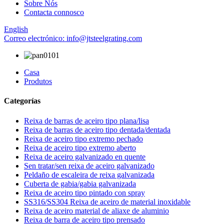
Sobre Nós
Contacta connosco
English
Correo electrónico: info@jtsteelgrating.com
Casa
Produtos
Categorías
Reixa de barras de aceiro tipo plana/lisa
Reixa de barras de aceiro tipo dentada/dentada
Reixa de aceiro tipo extremo pechado
Reixa de aceiro tipo extremo aberto
Reixa de aceiro galvanizado en quente
Sen tratar/sen reixa de aceiro galvanizado
Peldaño de escaleira de reixa galvanizada
Cuberta de gabia/gabia galvanizada
Reixa de aceiro tipo pintado con spray
SS316/SS304 Reixa de aceiro de material inoxidable
Reixa de aceiro material de aliaxe de aluminio
Reixa de barra de aceiro tipo prensado